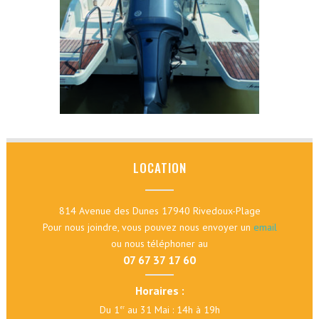
LOCATION
814 Avenue des Dunes 17940 Rivedoux-Plage
Pour nous joindre, vous pouvez nous envoyer un
email
ou nous téléphoner au
07 67 37 17 60
Horaires :
Du 1
au 31 Mai : 14h à 19h
er